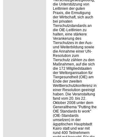
die Unterstützung von
Leitlinien der guten
Praxis, die Ermutigung
der Wirtschaft, sich auch
bei privaten
Tierschutzstandards an
die OIE-Leitlinien zu
halten, eine stärkere
Verankerung des
Tierschutzes in der Aus-
und Weiterbildung sowie
die Annahme einer UN-
Resolution zum
Tierschutz zählen zu den
Maßnahmen, auf die sich
die 172 Mitgliedstaaten
der Weltorganisation für
Tiergesundheit (OIE) am
Ende der zweiten
Welttierschutzkonferenz in
einer Resolution geeinigt
haben. Die Veranstaltung
fand vom 20. bis 22.
Oktober 2008 unter dem
Generalthema
Putting the
OIE Standards to work
(OIE-Standards
umsetzen) in der
ägyptischen Hauptstadt
Kairo statt und war mit
rund 400 Teilnehmern
recht gut besucht. Für die