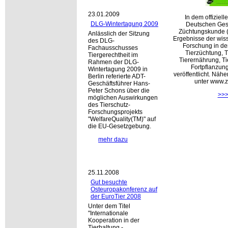
23.01.2009
In dem offiziel
DLG-Wintertagung 2009
Deutschen Gese
Züchtungskunde 
Anlässlich der Sitzung
Ergebnisse der wis
des DLG-
Forschung in de
Fachausschusses
Tierzüchtung, T
Tiergerechtheit im
Tierernährung, T
Rahmen der DLG-
Fortpflanzung
Wintertagung 2009 in
veröffentlicht. Näh
Berlin referierte ADT-
unter www.z
Geschäftsführer Hans-
Peter Schons über die
>>
möglichen Auswirkungen
des Tierschutz-
Forschungsprojekts
WelfareQuality(TM)
auf
die EU-Gesetzgebung.
mehr dazu
25.11.2008
Gut besuchte
Osteuropakonferenz auf
der EuroTier 2008
Unter dem Titel
Internationale
Kooperation in der
Tierhaltung -