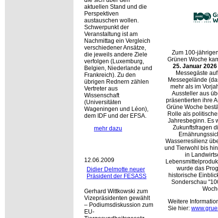
aktuellen Stand und die
Perspektiven
austauschen wollen.
Schwerpunkt der
Veranstaltung ist am
Nachmittag ein Vergleich
verschiedener Ansätze,
Zum 100-jährigen
die jeweils andere Ziele
Grünen Woche ka
verfolgen (Luxemburg,
25. Januar 202
Belgien, Niederlande und
Messegäste auf 
Frankreich). Zu den
Messegelände (da
übrigen Rednern zählen
mehr als im Vorja
Vertreter aus
Aussteller aus ü
Wissenschaft
präsentierten ihre 
(Universitäten
Grüne Woche bestät
Wageningen und Léon),
Rolle als politisch
dem IDF und der EFSA.
Jahresbeginn. Es 
Zukunftsfragen di
mehr dazu
Ernährungssic
Wasserresilienz übe
und Tierwohl bis hi
in Landwirts
12.06.2009
Lebensmittelproduk
wurde das Pro
Didier Delmotte neuer
historische Einblic
Präsident der FESASS
Sonderschau
10
Woch
Gerhard Wittkowski zum
Vizepräsidenten gewählt
Weitere Informatio
– Podiumsdiskussion zum
Sie hier:
www.grue
EU-