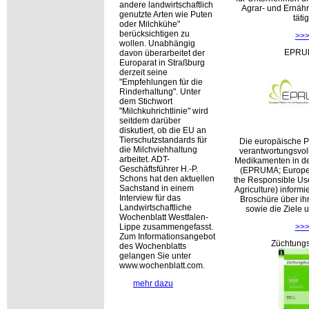
andere landwirtschaftlich
Agrar- und Ernähr
genutzte Arten wie Puten
tätig
oder Milchkühe
berücksichtigen zu
>>
wollen. Unabhängig
EPRU
davon überarbeitet der
Europarat in Straßburg
derzeit seine
Empfehlungen für die
Rinderhaltung
. Unter
dem Stichwort
Milchkuhrichtlinie
wird
seitdem darüber
diskutiert, ob die EU an
Tierschutzstandards für
Die europäische Pl
die Milchviehhaltung
verantwortungsvol
arbeitet. ADT-
Medikamenten in de
Geschäftsführer H.-P.
(EPRUMA; Europea
Schons hat den aktuellen
the Responsible Use
Sachstand in einem
Agriculture) informi
Interview für das
Broschüre über ih
Landwirtschaftliche
sowie die Ziele 
Wochenblatt Westfalen-
Lippe zusammengefasst.
>>
Zum Informationsangebot
Züchtung
des Wochenblatts
gelangen Sie unter
www.wochenblatt.com.
mehr dazu