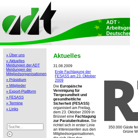
Admin
::
Home
::
Datenschutz
::
Copyright
::
Impressum
::
Druckansicht
::
LogIn
::
ADT -
Arbeitsgemei
Deutscher
Tierzüchter e.
Sitz des Verbande
Adenauerallee 174
Bonn • Deutschla
Aktuelles
» Über uns
Büro Brüssel: Ru
» Aktuelles
Luxembourg 47-51
Meldungen der ADT
Brüssel • Belgien
31.08.2009
Meldungen der
Erste Fachtagung der
Mitgliedsorganisationen
FESASS am 23. Oktober
» Präsidium
2009
» Mitglieder
Die
Europäische
Vereinigung für
» Export-Plattform
Tiergesundheit und
» FESASS
gesundheitliche
» Termine
Sicherheit (FESASS)
organisiert am Freitag,
» Links
dem 23. Oktober 2009 in
Brüssel eine
Fachtagung
zur Paratuberkulose.
Sie
richtet sich in erster Linie
350.000 Gäste fe
an Interessenten aus den
Grüne W
Mitgliedsorganisationen,
die sich über den