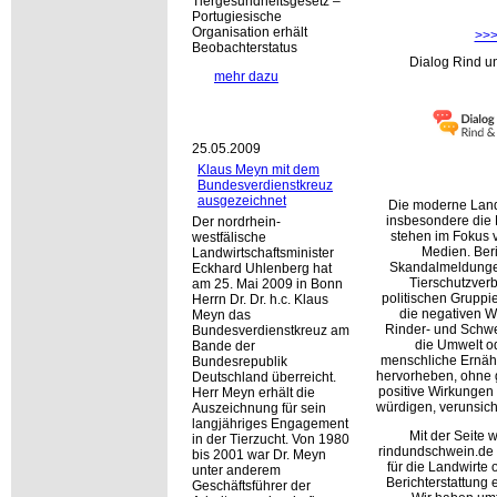
Tiergesundheitsgesetz –
Portugiesische
Organisation erhält
>>
Beobachterstatus
Dialog Rind u
mehr dazu
25.05.2009
Klaus Meyn mit dem
Bundesverdienstkreuz
ausgezeichnet
Die moderne Land
insbesondere die 
Der nordrhein-
stehen im Fokus v
westfälische
Medien. Ber
Landwirtschaftsminister
Skandalmeldunge
Eckhard Uhlenberg hat
Tierschutzver
am 25. Mai 2009 in Bonn
politischen Gruppi
Herrn Dr. Dr. h.c. Klaus
die negativen W
Meyn das
Rinder- und Schwe
Bundesverdienstkreuz am
die Umwelt od
Bande der
menschliche Ernäh
Bundesrepublik
hervorheben, ohne g
Deutschland überreicht.
positive Wirkunge
Herr Meyn erhält die
würdigen, verunsich
Auszeichnung für sein
langjähriges Engagement
Mit der Seite 
in der Tierzucht. Von 1980
rindundschwein.de 
bis 2001 war Dr. Meyn
für die Landwirte 
unter anderem
Berichterstattung 
Geschäftsführer der