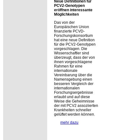
Neue Definitionen für
PCV2-Genotypen
eröffnen interessante
Möglichkeiten
Das von der
Europäischen Union
finanzierte PCVD-
Forschungskonsortium
hat eine neue Definition
für die PCV2-Genotypen
vorgeschlagen. Die
Wissenschaftler sind
überzeugt, dass der von
ihnen vorgeschlagene
Rahmen für eine
internationale
Vereinbarung über die
Namensgebung einen
besseren Vergleich der
internationalen
Forschungsergebnisse
erlaubt und auf diese
Weise die Geheimnisse
der mit PCV2 assoziierten
Krankheiten schneller
gelüftet werden können.
mehr dazu