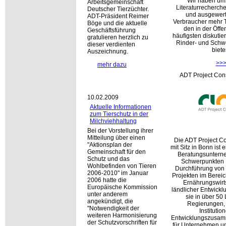
Wir haben um
Arbeitsgemeinschaft
Literaturrecherch
Deutscher Tierzüchter.
und ausgewert
ADT-Präsident Reimer
Verbraucher mehr 
Böge und die aktuelle
den in der Öffe
Geschäftsführung
häufigsten diskuti
gratulieren herzlich zu
Rinder- und Schw
dieser verdienten
biete
Auszeichnung.
>>
mehr dazu
ADT Project Con
10.02.2009
Aktuelle Informationen
zum Tierschutz in der
Milchviehhaltung
Bei der Vorstellung ihrer
Mitteilung über einen
Die ADT Project C
Aktionsplan der
mit Sitz in Bonn ist e
Gemeinschaft für den
Beratungsuntern
Schutz und das
Schwerpunkten 
Wohlbefinden von Tieren
Durchführung von 
2006-2010
im Januar
Projekten im Bereic
2006 hatte die
Ernährungswirt
Europäische Kommission
ländlicher Entwicklu
unter anderem
sie in über 50
angekündigt, die
Regierungen, 
Notwendigkeit der
Institutio
weiteren Harmonisierung
Entwicklungszusam
der Schutzvorschriften für
für Unternehmen u