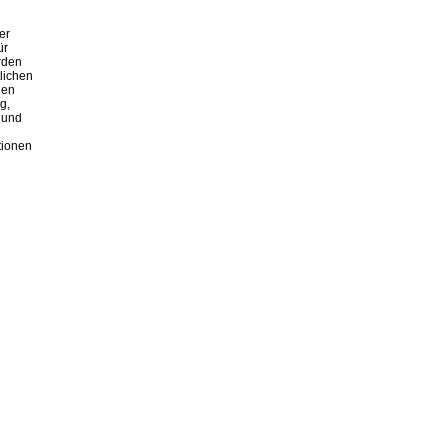
er
ür
rden
lichen
nen
g,
 und
tionen