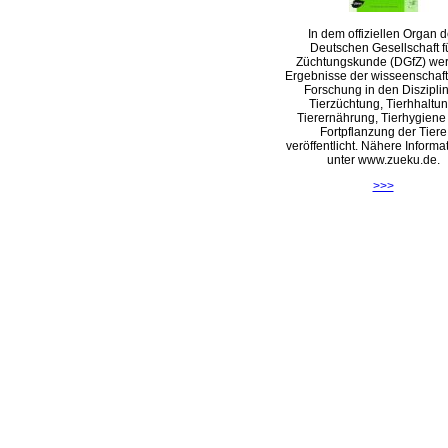
In dem offiziellen Organ d
Deutschen Gesellschaft f
Züchtungskunde (DGfZ) we
Ergebnisse der wisseenschaft
Forschung in den Diszipli
Tierzüchtung, Tierhhaltun
Tierernährung, Tierhygiene
Fortpflanzung der Tiere
veröffentlicht. Nähere Informa
unter www.zueku.de.
>>>