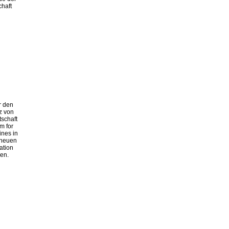
chaft
r den
z von
schaft
m for
ines in
r neuen
ation
ben.