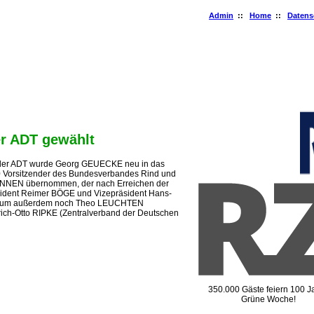
Admin
::
Home
::
Datens
gemeinschaft Deutscher Tierzüchter e.V.
s: Adenauerallee 174 • 53113 Bonn • Deutschland
 du Luxembourg 47-51 • 1050 Brüssel • Belgien
er ADT gewählt
g der ADT wurde Georg GEUECKE neu in das
20 Vorsitzender des Bundesverbandes Rind und
ANNEN übernommen, der nach Erreichen der
sident Reimer BÖGE und Vizepräsident Hans-
dium außerdem noch Theo LEUCHTEN
drich-Otto RIPKE (Zentralverband der Deutschen
350.000 Gäste feiern 100 J
Grüne Woche!