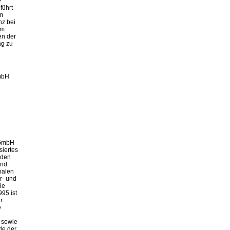
e
führt
m
nz bei
am
en der
ng zu
mbH
 GmbH
siertes
 den
und
nalen
r- und
ie
995 ist
r
e
 sowie
de der