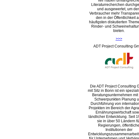
Wir haben umfangreich
Literaturrecherchen durchge
und ausgewertet, um de
Verbraucher mehr Transpare
den in der Öffentlichkeit 
häufigsten diskutierten Them
Rinder- und Schweinehaltu
bieten.
>>>
ADT Project Consulting G
Die ADT Project Consulting
mit Sitz in Bonn ist ein speziali
Beratungsunternehmen mit
Schwerpunkten Planung 
Durchführung von internatio
Projekten im Bereich der Agra
Ernährungswirtschaft sow
ländlicher Entwicklung. Seit 1
sie in über 50 Ländern fü
Regierungen, öffentlich
Institutionen der
Entwicklungszusammenarbeit
für Unternehmen und Verbän