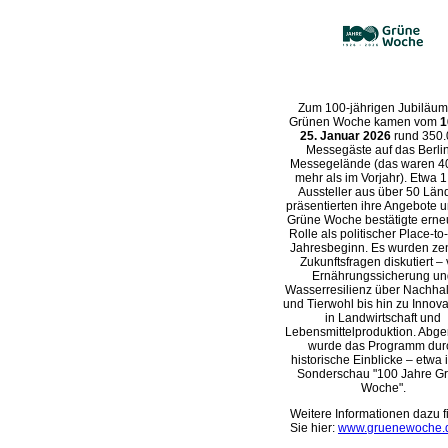
Zum 100-jährigen Jubiläum
Grünen Woche kamen vom
1
25. Januar 2026
rund 350
Messegäste auf das Berli
Messegelände (das waren 4
mehr als im Vorjahr). Etwa 
Aussteller aus über 50 Län
präsentierten ihre Angebote u
Grüne Woche bestätigte erneu
Rolle als politischer Place-to
Jahresbeginn. Es wurden zen
Zukunftsfragen diskutiert –
Ernährungssicherung un
Wasserresilienz über Nachhalt
und Tierwohl bis hin zu Innov
in Landwirtschaft und
Lebensmittelproduktion. Abge
wurde das Programm dur
historische Einblicke – etwa 
Sonderschau
100 Jahre G
Woche
.
Weitere Informationen dazu 
Sie hier:
www.gruenewoche.