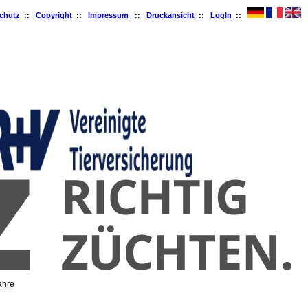
chutz
::
Copyright
::
Impressum
::
Druckansicht
::
LogIn
::
ahre