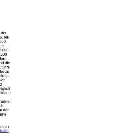
 der
6. bis
.000
ner
0.000
1.600
dern
nd die
t ihre
-be zu
trale
 von
d
igkeit
ationen
rudnet
ch
in der
rüne
finden
de/de