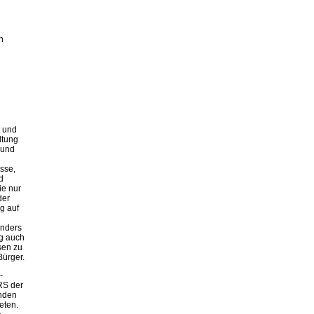
n
 und
ltung
 und
sse,
d
ie nur
der
g auf
nders
ig auch
sen zu
Bürger.
-
RS der
enden
eten.