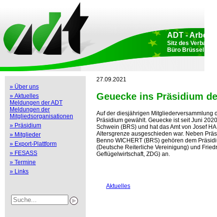
ADT - Arbeits
Sitz des Verbande
Büro Brüssel: Rue
27.09.2021
» Über uns
Geuecke ins Präsidium d
» Aktuelles
Meldungen der ADT
Meldungen der
Auf der diesjährigen Mitgliederversammlun
Mitgliedsorganisationen
Präsidium gewählt. Geuecke ist seit Juni 20
» Präsidium
Schwein (BRS) und hat das Amt von Josef H
Altersgrenze ausgeschieden war. Neben Prä
» Mitglieder
Benno WICHERT (BRS) gehören dem Präsi
» Export-Plattform
(Deutsche Reiterliche Vereinigung) und Frie
» FESASS
Geflügelwirtschaft, ZDG) an.
» Termine
» Links
Aktuelles