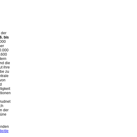
 der
6. bis
.000
ner
0.000
1.600
dern
nd die
t ihre
-be zu
trale
 von
d
igkeit
ationen
rudnet
ch
in der
rüne
finden
de/de