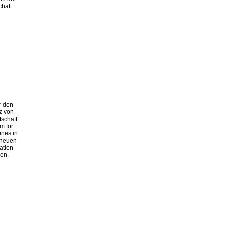
chaft
r den
z von
schaft
m for
ines in
r neuen
ation
ben.