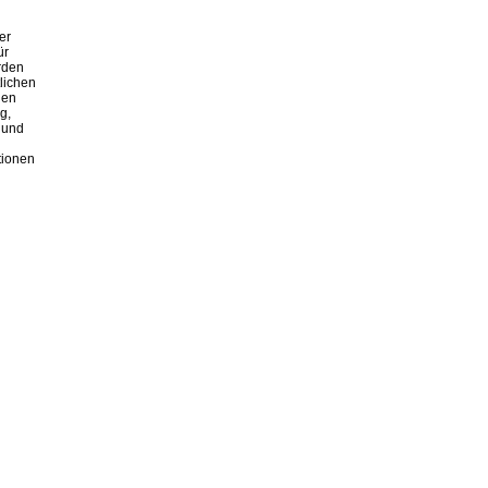
er
ür
rden
lichen
nen
g,
 und
tionen