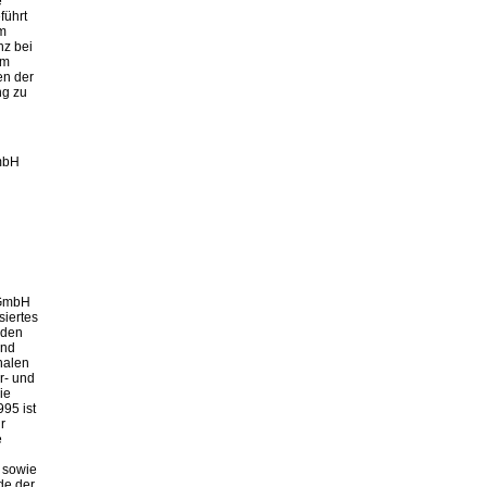
e
führt
m
nz bei
am
en der
ng zu
mbH
 GmbH
siertes
 den
und
nalen
r- und
ie
995 ist
r
e
 sowie
de der