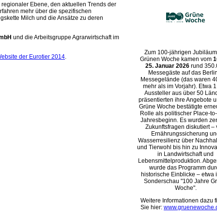
 regionaler Ebene, den aktuellen Trends der
rfahren mehr über die spezifischen
skette Milch und die Ansätze zu deren
GmbH
und die Arbeitsgruppe Agrarwirtschaft im
Zum 100-jährigen Jubiläum
ebsite der Eurotier 2014
.
Grünen Woche kamen vom
1
25. Januar 2026
rund 350
Messegäste auf das Berli
Messegelände (das waren 4
mehr als im Vorjahr). Etwa 
Aussteller aus über 50 Län
präsentierten ihre Angebote u
Grüne Woche bestätigte erneu
Rolle als politischer Place-to
Jahresbeginn. Es wurden zen
Zukunftsfragen diskutiert –
Ernährungssicherung un
Wasserresilienz über Nachhalt
und Tierwohl bis hin zu Innov
in Landwirtschaft und
Lebensmittelproduktion. Abge
wurde das Programm dur
historische Einblicke – etwa 
Sonderschau
100 Jahre G
Woche
.
Weitere Informationen dazu 
Sie hier:
www.gruenewoche.