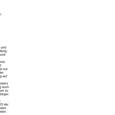
n
 und
ltung
 und
sse,
d
ie nur
der
g auf
nders
ig auch
sen zu
Bürger.
-
RS der
enden
eten.