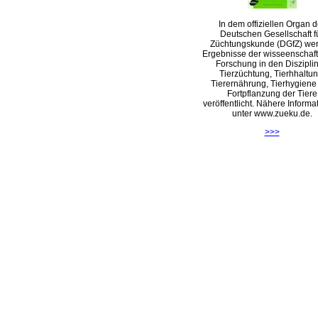
In dem offiziellen Organ d
Deutschen Gesellschaft f
Züchtungskunde (DGfZ) we
Ergebnisse der wisseenschaft
Forschung in den Diszipli
Tierzüchtung, Tierhhaltun
Tierernährung, Tierhygiene
Fortpflanzung der Tiere
veröffentlicht. Nähere Informa
unter www.zueku.de.
>>>