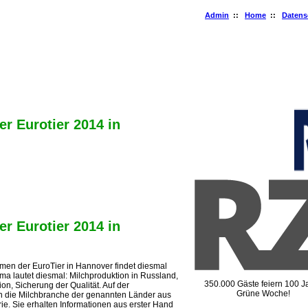
Admin
::
Home
::
Datens
gemeinschaft Deutscher Tierzüchter e.V.
s: Adenauerallee 174 • 53113 Bonn • Deutschland
 du Luxembourg 47-51 • 1050 Brüssel • Belgien
r Eurotier 2014 in
r Eurotier 2014 in
men der EuroTier in Hannover findet diesmal
ema lautet diesmal: Milchproduktion in Russland,
350.000 Gäste feiern 100 J
n, Sicherung der Qualität. Auf der
Grüne Woche!
n die Milchbranche der genannten Länder aus
trie. Sie erhalten Informationen aus erster Hand