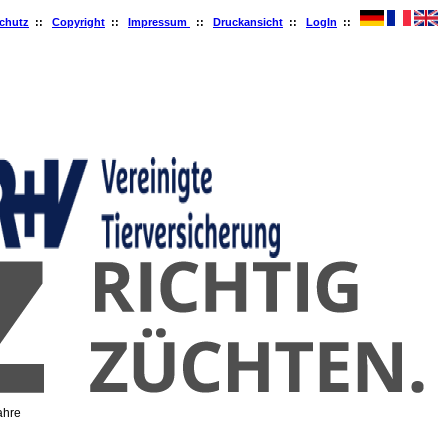
chutz
::
Copyright
::
Impressum
::
Druckansicht
::
LogIn
::
ahre