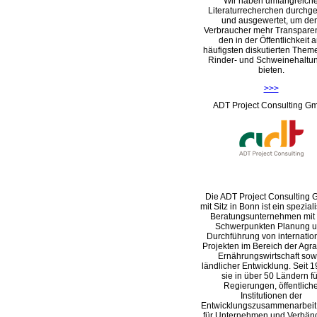
Wir haben umfangreich
Literaturrecherchen durchge
und ausgewertet, um de
Verbraucher mehr Transpare
den in der Öffentlichkeit 
häufigsten diskutierten Them
Rinder- und Schweinehaltu
bieten.
>>>
ADT Project Consulting G
Die ADT Project Consulting
mit Sitz in Bonn ist ein speziali
Beratungsunternehmen mit
Schwerpunkten Planung 
Durchführung von internatio
Projekten im Bereich der Agra
Ernährungswirtschaft sow
ländlicher Entwicklung. Seit 1
sie in über 50 Ländern fü
Regierungen, öffentlich
Institutionen der
Entwicklungszusammenarbeit
für Unternehmen und Verbän