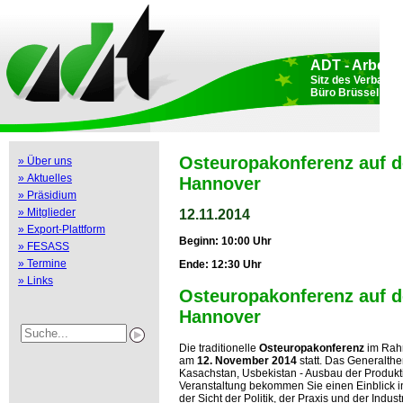
ADT - Arbeits
Sitz des Verbande
Büro Brüssel: Rue
Osteuropakonferenz auf de
» Über uns
» Aktuelles
Hannover
» Präsidium
» Mitglieder
12.11.2014
» Export-Plattform
Beginn: 10:00 Uhr
» FESASS
» Termine
Ende: 12:30 Uhr
» Links
Osteuropakonferenz auf de
Hannover
Die traditionelle
Osteuropakonferenz
im Rah
am
12. November 2014
statt. Das Generalth
Kasachstan, Usbekistan - Ausbau der Produktio
Veranstaltung bekommen Sie einen Einblick i
der Sicht der Politik, der Praxis und der Indus