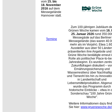
vom
15. bis
18. November
2016
auf dem
Messegelände
Hannover statt.
Zum 100-jährigen Jubiläum de
Grünen Woche kamen vom
16. 
25. Januar 2026
rund 350.00
Messegäste auf das Berliner
Termine
Messegelände (das waren 40.
mehr als im Vorjahr). Etwa 1.6
Aussteller aus über 50 Länder
präsentierten ihre Angebote und
Grüne Woche bestätigte erneut i
Rolle als politischer Place-to-be
Jahresbeginn. Es wurden zentr
Zukunftsfragen diskutiert – vo
Ernährungssicherung und
Wasserresilienz über Nachhaltig
und Tierwohl bis hin zu Innovati
in Landwirtschaft und
Lebensmittelproduktion. Abgeru
wurde das Programm durch
historische Einblicke – etwa in 
Sonderschau
100 Jahre Grün
Woche
.
Weitere Informationen dazu fin
Sie hier:
www.gruenewoche.de/