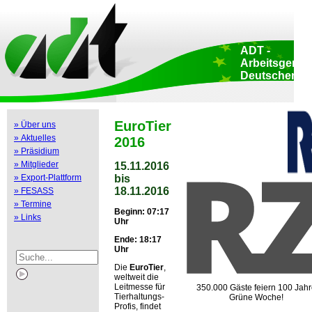
Admin
::
Home
::
Datenschutz
::
Copyright
::
Impressum
::
Druckansicht
::
LogIn
::
ADT -
Arbeitsgemei
Deutscher
Tierzüchter e.
Sitz des Verbande
Adenauerallee 174
Bonn • Deutschla
EuroTier
» Über uns
Büro Brüssel: Ru
» Aktuelles
Luxembourg 47-51
2016
Brüssel • Belgien
» Präsidium
» Mitglieder
15.11.2016
bis
» Export-Plattform
18.11.2016
» FESASS
» Termine
Beginn: 07:17
» Links
Uhr
Ende: 18:17
Uhr
Die
EuroTier
,
weltweit die
Leitmesse für
350.000 Gäste feiern 100 Jah
Tierhaltungs-
Grüne Woche!
Profis, findet