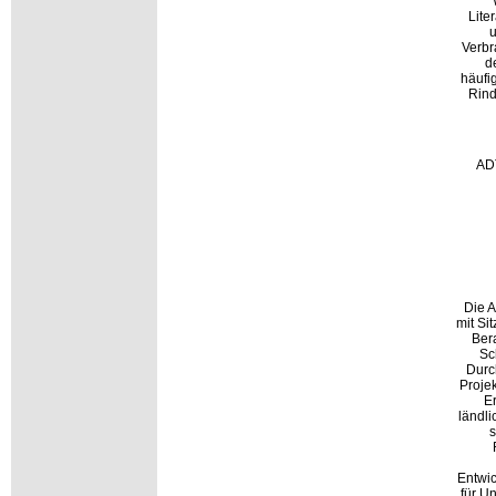
Lite
u
Verbr
d
häufi
Rind
ADT
Die 
mit Sit
Ber
Sc
Durc
Proje
E
ländli
s
Entwi
für U