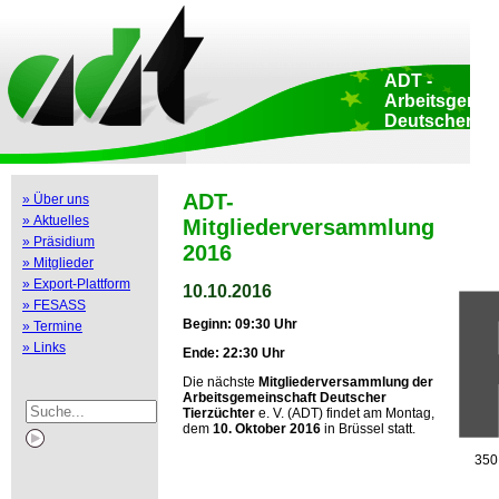
Admin
::
Home
::
Datenschutz
::
Copyright
::
Impressum
::
Druckansicht
::
LogIn
::
ADT -
Arbeitsgemei
Deutscher
Tierzüchter e.
Sitz des Verbande
Adenauerallee 174
Bonn • Deutschla
ADT-
» Über uns
Büro Brüssel: Ru
» Aktuelles
Luxembourg 47-51
Mitgliederversammlung
Brüssel • Belgien
» Präsidium
2016
» Mitglieder
» Export-Plattform
10.10.2016
» FESASS
Beginn: 09:30 Uhr
» Termine
» Links
Ende: 22:30 Uhr
Die nächste
Mitgliederversammlung der
Arbeitsgemeinschaft Deutscher
Tierzüchter
e. V. (ADT) findet am Montag,
dem
10. Oktober 2016
in Brüssel statt.
350