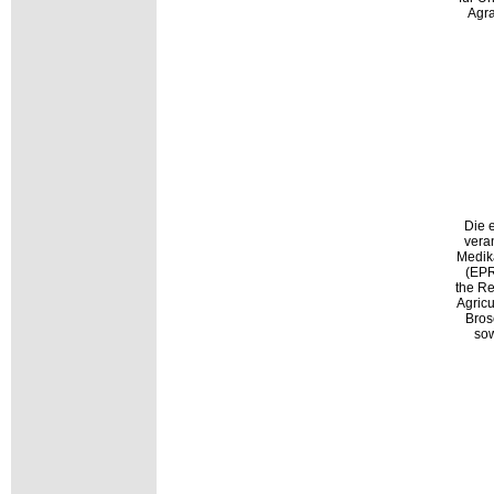
Agra
Die 
vera
Medik
(EPR
the Re
Agricu
Bros
sow