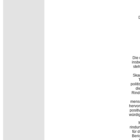
Die 
insb
ste
Ska
polit
di
Rind
mensc
hervor
posit
würdig
rindu
für 
Beri