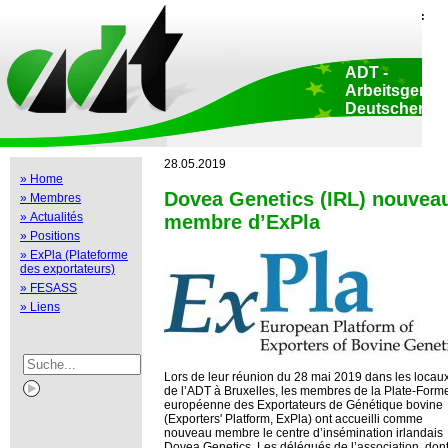
Home
::
Déclaration de protection de données
::
Copyright
::
Impressum
::
Print view
::
ADT -
Arbeitsgemei
Deutscher
Tierzüchter e.
Siège sociale:
Adenauerallee 174
28.05.2019
Bonn • Allemagne
» Home
Bureau Bruxelles
Dovea Genetics (IRL) nouvea
» Membres
Luxembourg 47-51
Bruxelles • Belgi
» Actualités
membre d’ExPla
» Positions
» ExPla (Plateforme
des exportateurs)
» FESASS
» Liens
Lors de leur réunion du 28 mai 2019 dans les locau
de l’ADT à Bruxelles, les membres de la Plate-Form
européenne des Exportateurs de Génétique bovine
(Exporters' Platform, ExPla) ont accueilli comme
nouveau membre le centre d’insémination irlandais
Dovea Genetics. Les délégués de l’association, dont