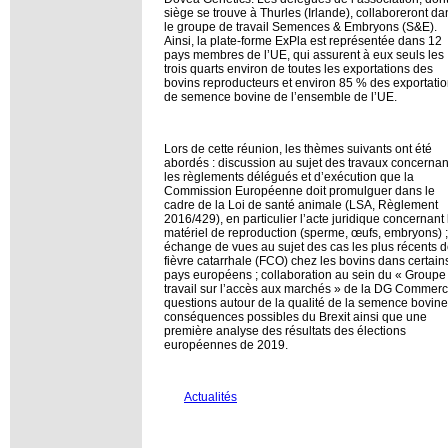
siège se trouve à Thurles (Irlande), collaboreront da
le groupe de travail Semences & Embryons (S&E).
Ainsi, la plate-forme ExPla est représentée dans 12
pays membres de l’UE, qui assurent à eux seuls les
trois quarts environ de toutes les exportations des
bovins reproducteurs et environ 85 % des exportati
de semence bovine de l’ensemble de l’UE.
Lors de cette réunion, les thèmes suivants ont été
abordés : discussion au sujet des travaux concernan
les règlements délégués et d’exécution que la
Commission Européenne doit promulguer dans le
cadre de la Loi de santé animale (LSA, Règlement
2016/429), en particulier l’acte juridique concernant 
matériel de reproduction (sperme, œufs, embryons) ;
échange de vues au sujet des cas les plus récents 
fièvre catarrhale (FCO) chez les bovins dans certain
pays européens ; collaboration au sein du « Groupe
travail sur l’accès aux marchés » de la DG Commerc
questions autour de la qualité de la semence bovine
conséquences possibles du Brexit ainsi que une
première analyse des résultats des élections
européennes de 2019.
Actualités