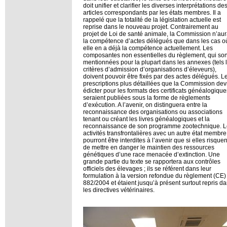
doit unifier et clarifier les diverses interprétations de
articles correspondants par les états membres. Il a
rappelé que la totalité de la législation actuelle est
reprise dans le nouveau projet. Contrairement au
projet de Loi de santé animale, la Commission n’aur
la compétence d’actes délégués que dans les cas o
elle en a déjà la compétence actuellement. Les
composantes non essentielles du règlement, qui son
mentionnées pour la plupart dans les annexes (tels 
critères d’admission d’organisations d’éleveurs),
doivent pouvoir être fixés par des actes délégués. L
prescriptions plus détaillées que la Commission dev
édicter pour les formats des certificats généalogique
seraient publiées sous la forme de règlements
d’exécution. A l’avenir, on distinguera entre la
reconnaissance des organisations ou associations
tenant ou créant les livres généalogiques et la
reconnaissance de son programme zootechnique. L
activités transfrontalières avec un autre état membre
pourront être interdites à l’avenir que si elles risquen
de mettre en danger le maintien des ressources
génétiques d’une race menacée d’extinction. Une
grande partie du texte se rapportera aux contrôles
officiels des élevages ; ils se référent dans leur
formulation à la version refondue du règlement (CE)
882/2004 et étaient jusqu’à présent surtout repris d
les directives vétérinaires.