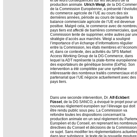
et de leurs conséquences sur les secteurs de la
production animale.
Ulrich Weigl
, de la DG Commer
de la Commission Européenne, a présenté l’évoluti
du commerce agricole de l’UE au cours des six
dernières années, période au cours de laquelle la
balance commerciale agricole de l’UE est devenue
positive. Malgré cela, le commerce avec de nombre
pays tiers est affecté de barrières commerciales, que
Commission tente de supprimer, entre autres par un
stratégie d’accès aux marchés. Weigl a souligné
l’importance d’un échange d’informations régulier
entre la Commission, les états membres et l’économ
et, dans ce contexte, des activités du SPS Market
Access Working Group de la DG Commerce, dans
lequel la ADT représente la plate-forme européenne
des exportateurs de génétique bovine (ExPla). Son
intervention a été complétée par une synthèse
intéressante des nombreux traités commerciaux et 
partenariat que l’UE négocie actuellement avec des
pays tiers.
Dans une seconde intervention, Dr.
Alf-Eckbert
Füssel
, de la DG SANCO, a évoqué le projet pour u
nouveau règlement européen sur l’élevage qui doit
être rendu public sous peu. La Commission va
refondre toutes les dispositions concernant la
production animale en un seul règlement du Parlem
Européen et du Conseil, en reprenant les nombreus
directives du Conseil et décisions de la Commission
ce sujet. Sans modifier les règlementations actuelle
dans leur substance, le texte de la nouvelle mouture