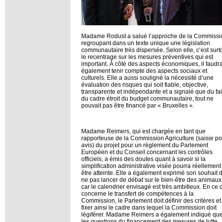
Madame Rodust a salué l’approche de la Commissi
regroupant dans un texte unique une législation
communautaire très dispersée. Selon elle, c’est surt
le recentrage sur les mesures préventives qui est
important. À côté des aspects économiques, il faudra
également tenir compte des aspects sociaux et
culturels. Elle a aussi souligné la nécessité d’une
évaluation des risques qui soit fiable, objective,
transparente et indépendante et a signalé que du fai
du cadre étroit du budget communautaire, tout ne
pouvait pas être financé par « Bruxelles ».
Madame Reimers, qui est chargée en tant que
rapporteuse de la Commission Agriculture (saisie po
avis) du projet pour un règlement du Parlement
Européen et du Conseil concernant les contrôles
officiels, a émis des doutes quant à savoir si la
simplification administrative visée pourra réellement
être atteinte. Elle a également exprimé son souhait 
ne pas lancer de débat sur le bien-être des animaux
car le calendrier envisagé est très ambitieux. En ce 
concerne le transfert de compétences à la
Commission, le Parlement doit définir des critères et
fixer ainsi le cadre dans lequel la Commission doit
légiférer. Madame Reimers a également indiqué qu
les questions du financement des mesures de lutte