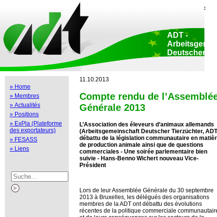
Home
::
Déclaration de protection de données
::
Copyright
::
Impressum
::
Print view
::
ADT -
Arbeitsgemei
Deutscher
Tierzüchter e.
Siège sociale:
Adenauerallee 174
11.10.2013
Bonn • Allemagne
» Home
Bureau Bruxelles
Compte rendu de l’Assemblé
» Membres
Luxembourg 47-51
Bruxelles • Belgi
» Actualités
Générale 2013
» Positions
» ExPla (Plateforme
L’Association des éleveurs d’animaux allemands
des exportateurs)
(Arbeitsgemeinschaft Deutscher Tierzüchter, ADT
débattu
de la législation communautaire en matiè
» FESASS
de production animale ainsi que de questions
» Liens
commerciales - Une soirée parlementaire bien
suivie -
Hans-Benno Wichert nouveau Vice-
Président
Lors de leur Assemblée Générale du 30 septembre
2013 à Bruxelles, les délégués des organisations
membres de la ADT ont débattu des évolutions
récentes de la politique commerciale communautair