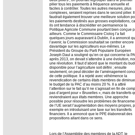
deux piliers ; on pourrait regrouper dans le premier
pilier tous les paiements à fréquence annuelle et
faciles à contrôler. Toutes les autres mesures, plus
complexes, seraient reprises dans le second pilier. Il
faudrait également trouver une meilleure solution p
les paiements destinés aux grosses exploitations, ca
ils ont tendance à discréditer en permanence la
Politique Agricole Commune pourtant bien conçue p
ailleurs. Comme le Commissaire Cioloş l’a fait
quelques jours auparavant à Dublin, il a annoncé qu
l’avenir, la Commission souhaitait se centrer encore
davantage sur les agriculteurs eux-mêmes. Le
Président du Groupe du Parti Populaire Européen
Joseph Daul a souligné qu’en ce qui concerne la P
après 2013, on devait s’attendre à une évolution, no
une révolution. Il faut d’abord que le montant du bud
disponible pour l’agriculture soit défini ; ensuite
seulement, on peut décider de l’aménagement conc
de cette politique. Il a rejeté avec véhémence la
revendication de certains états membres de diminue
le budget de la PAC d’au moins 20 %. Il a attiré
l’attention sur le fait qu’il ne s’agissait en fin de com
pas d’argent pour « Bruxelles », mais de transferts q
reviendraient aux états membres. Une approche
possible pour résoudre les problèmes de financeme
de l’UE serait l’augmentation des moyens propres, p
exemple en introduisant une taxe sur les transferts
financiers. Il a annoncé que le PPE élaborerait des
propositions allant dans ce sens.
Lors de l’Assemblée des membres de la ADT, le