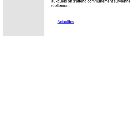
auxquels on s’attend communément survienne
réellement.
Actualités