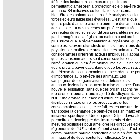
définir des instruments et mesures politiques
permettant d’améliorer la protection et le bien-être d
animaux. 84 initiatives ou législations concernant le
bien-être des animaux ont ainsi été analysées et leu
forces et leurs faiblesses évaluées. C’est ainsi que
quatre piste d’amélioration du bien-être des animau
dans le secteur des marchés ont pu être identifiées.
Les règles du jeu et les conditions préalables ne son
pas homogènes : la législation nationale est parfois
plus stricte que la réglementation européenne, qui p
contre est souvent plus stricte que les législations d
pays tiers en matière de protection des animaux. En
considérant les différents acteurs impliqués, il appar
que les consommateurs sont certes soucieux de
l’amélioration du bien-être animal, mais qu’ils ne so
guère prêts à payer davantage et que les organisati
de défense des consommateurs n’accordent que pe
d’importance au bien-être des animaux. Les
campagnes des organisations de défense des
animaux déclenchent souvent la mise en place d’un
nouvelle législation, sans que ces organisations ne
représentent pourtant une majorité de citoyens dans
l’UE. Une grande influence est attribuée à la grande
distribution située entre les producteurs et les
consommateurs, et qui, de ce fait, est en mesure de
transposer la demande de bien-être des animaux e
initiatives spécifiques. Une enquête Delphi devra al
permettre de développer des instruments et des
mesures politiques pour améliorer les directives et l
règlements de l’UE conformément à son plan d’acti
communautaire pour la protection et le bien-être des
animaux et de documenter leur efficacité. On ne