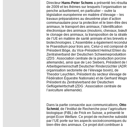
Directeur
Hans-Peter Schons
a présenté les résulta
de 2009 et les thèmes sur lesquels l’organisation se
penche actuellement, en particulier – outre la
législation européenne en matière d’élevage – les
travaux préparatoires au deuxième plan d’action
communautaire pour la protection et le bien-être des
animaux, le transport des animaux, l’identification
électronique des animaux (moutons, chevaux, bœufs
le clonage des animaux, la transposition de la straté
de l’UE en matière de santé animale et les brevets 
biotechnologies. L’Assemblée a également recondui
le Praesidium pour trois ans. Celui-ci est composé d
Président Böge, du Vice-Président Helmut Ehlen du
Zentralverband der Deutschen Schweineproduktion
(ZDS : Association centrale de la production porcine
allemande), ainsi que de Leo Siebers, Président de 
Arbeitsgemeinschaft Deutscher Rinderzüchter (ADR 
organisation sectorielle de l’élevage bovin), de
Theodor Leuchten, Président du secteur élevage de 
Fédération Équestre Nationale) et de Gerhard Wagn
Président du Zentralverband der Deutschen
Geflügelwirtschaft (ZDG : Association centrale de
l’aviculture allemande).
Dans la partie consacrée aux communications,
Otto
Schmid
, de l’Institut de Recherche pour l’agriculture
biologique (FiBL) de Frick en Suisse, a présenté le
projet Econ Welfare. Ce projet de recherche subsidi
par l’UE porte sur les aspects socioéconomiques du
bien-être des animaux. Ce projet doit contribuer à