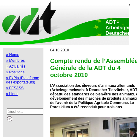
Home
::
Déclaration de protection de données
::
Copyright
::
Impressum
::
Print view
::
ADT -
Arbeitsgemei
Deutscher
Tierzüchter e.
Siège sociale:
Adenauerallee 174
04.10.2010
Bonn • Allemagne
» Home
Bureau Bruxelles
Compte rendu de l’Assemblé
» Membres
Luxembourg 47-51
Bruxelles • Belgi
» Actualités
Générale de la ADT du 4
» Positions
octobre 2010
» ExPla (Plateforme
des exportateurs)
L’Association des éleveurs d’animaux allemands
» FESASS
(Arbeitsgemeinschaft Deutscher Tierzüchter, ADT
» Liens
débattu des standards de bien-être des animaux, 
développement des marchés de produits animaux
de l’avenir de la Politique Agricole Commune. Le
Praesidium a été reconduit pour trois ans.