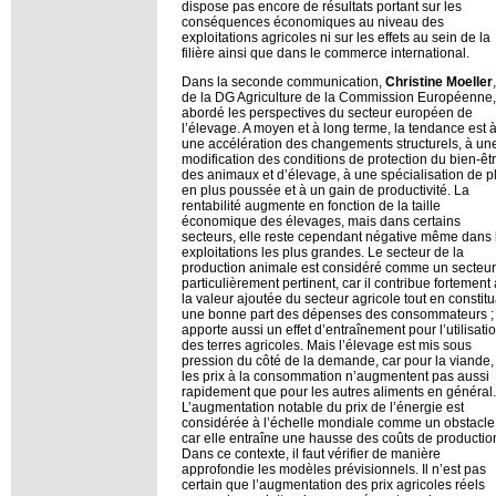
dispose pas encore de résultats portant sur les
conséquences économiques au niveau des
exploitations agricoles ni sur les effets au sein de la
filière ainsi que dans le commerce international.
Dans la seconde communication,
Christine Moeller
,
de la DG Agriculture de la Commission Européenne,
abordé les perspectives du secteur européen de
l’élevage. A moyen et à long terme, la tendance est 
une accélération des changements structurels, à un
modification des conditions de protection du bien-êt
des animaux et d’élevage, à une spécialisation de p
en plus poussée et à un gain de productivité. La
rentabilité augmente en fonction de la taille
économique des élevages, mais dans certains
secteurs, elle reste cependant négative même dans 
exploitations les plus grandes. Le secteur de la
production animale est considéré comme un secteur
particulièrement pertinent, car il contribue fortement 
la valeur ajoutée du secteur agricole tout en constit
une bonne part des dépenses des consommateurs ; 
apporte aussi un effet d’entraînement pour l’utilisati
des terres agricoles. Mais l’élevage est mis sous
pression du côté de la demande, car pour la viande,
les prix à la consommation n’augmentent pas aussi
rapidement que pour les autres aliments en général.
L’augmentation notable du prix de l’énergie est
considérée à l’échelle mondiale comme un obstacle
car elle entraîne une hausse des coûts de productio
Dans ce contexte, il faut vérifier de manière
approfondie les modèles prévisionnels. Il n’est pas
certain que l’augmentation des prix agricoles réels