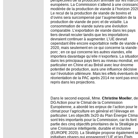
perspectives de la production animale sur les marc
européens. La Commission s’attend à une croissan
modérée de la production de viande à l’horizon 202
Le recul de la production de viande de bovins et
d’ovins sera surcompensé par l’augmentation de la
production de viande de porc et de volaille. La
consommation de viande suivra une évolution
comparable. L’exportation de viande dans les pays
tiers devrait reculer tandis que les importations
devraient continuer à augmenter. L’UE devrait
cependant être encore exportatrice nette de viande 
2020, mais seulement en ce qui concerne la viande
porc ; en ce qui concerne les autres viandes, elle
importera davantage qu’elle n’exportera. La situatio
dans les principaux pays tiers au niveau mondial, e
particulier en Chine et au Brésil avec leur énorme
potentiel de production, aura une influence décisive
sur l’évolution ultérieure. Mais les effets éventuels d
réorientation de la PAC après 2014 ne sont pas enc
repris dans les projections.
Dans le second exposé, Mme.
Christine Moeller
, de
DG Action pour le Climat de la Commission
Européenne, a abordé les enjeux de l’action pour le
climat pour l’agriculture en général et l’élevage en
particulier. Les objectifs 3x20 du Plan Énergie Clima
sont très importants pour la Commission, car ils font
partie des cinq objectifs prioritaires de la Stratégie p
une Croissance intelligente, durable et inclusive
(EUROPE 2020). La Stratégie propose également s
initiatives phares qui engageront l’UE et les États