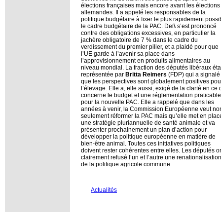
élections françaises mais encore avant les élections
allemandes. Il a appelé les responsables de la
politique budgétaire à fixer le plus rapidement possi
le cadre budgétaire de la PAC. Deß s’est prononcé
contre des obligations excessives, en particulier la
jachère obligatoire de 7 % dans le cadre du
verdissement du premier pilier, et a plaidé pour que
l’UE garde à l’avenir sa place dans
l’approvisionnement en produits alimentaires au
niveau mondial. La fraction des députés libéraux éta
représentée par
Britta Reimers
(FDP) qui a signalé
que les perspectives sont globalement positives pou
l’élevage. Elle a, elle aussi, exigé de la clarté en ce 
concerne le budget et une réglementation praticable
pour la nouvelle PAC. Elle a rappelé que dans les
années à venir, la Commission Européenne veut no
seulement réformer la PAC mais qu’elle met en plac
une stratégie pluriannuelle de santé animale et va
présenter prochainement un plan d’action pour
développer la politique européenne en matière de
bien-être animal. Toutes ces initiatives politiques
doivent rester cohérentes entre elles. Les députés o
clairement refusé l’un et l’autre une renationalisatio
de la politique agricole commune.
Actualités