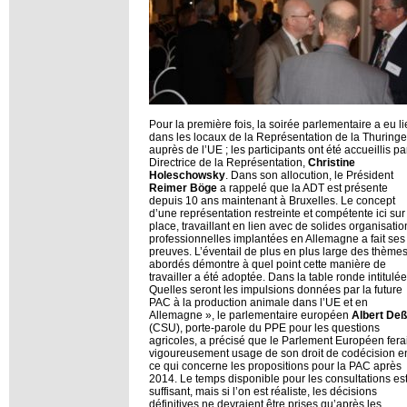
Pour la première fois, la soirée parlementaire a eu l
dans les locaux de la Représentation de la Thuringe
auprès de l’UE ; les participants ont été accueillis pa
Directrice de la Représentation,
Christine
Holeschowsky
. Dans son allocution, le Président
Reimer Böge
a rappelé que la ADT est présente
depuis 10 ans maintenant à Bruxelles. Le concept
d’une représentation restreinte et compétente ici sur
place, travaillant en lien avec de solides organisatio
professionnelles implantées en Allemagne a fait ses
preuves. L’éventail de plus en plus large des thème
abordés démontre à quel point cette manière de
travailler a été adoptée. Dans la table ronde intitulée
Quelles seront les impulsions données par la future
PAC à la production animale dans l’UE et en
Allemagne », le parlementaire européen
Albert Deß
(CSU), porte-parole du PPE pour les questions
agricoles, a précisé que le Parlement Européen ferai
vigoureusement usage de son droit de codécision e
ce qui concerne les propositions pour la PAC après
2014. Le temps disponible pour les consultations es
suffisant, mais si l’on est réaliste, les décisions
définitives ne devraient être prises qu’après les