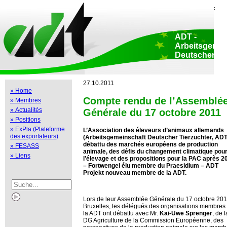
Home
::
Déclaration de protection de données
::
Copyright
::
Impressum
::
Print view
::
ADT -
Arbeitsgemei
Deutscher
Tierzüchter e.
Siège sociale:
Adenauerallee 174
27.10.2011
Bonn • Allemagne
» Home
Bureau Bruxelles
Compte rendu de l’Assemblé
» Membres
Luxembourg 47-51
Bruxelles • Belgi
» Actualités
Générale du 17 octobre 2011
» Positions
» ExPla (Plateforme
L’Association des éleveurs d’animaux allemands
des exportateurs)
(Arbeitsgemeinschaft Deutscher Tierzüchter, ADT
débattu des marchés européens de production
» FESASS
animale, des défis du changement climatique pou
» Liens
l’élevage et des propositions pour la PAC après 2
– Fortwengel élu membre du Praesidium – ADT
Projekt nouveau membre de la ADT.
Lors de leur Assemblée Générale du 17 octobre 201
Bruxelles, les délégués des organisations membres
la ADT ont débattu avec Mr.
Kai-Uwe Sprenger
, de l
DG Agriculture de la Commission Européenne, des