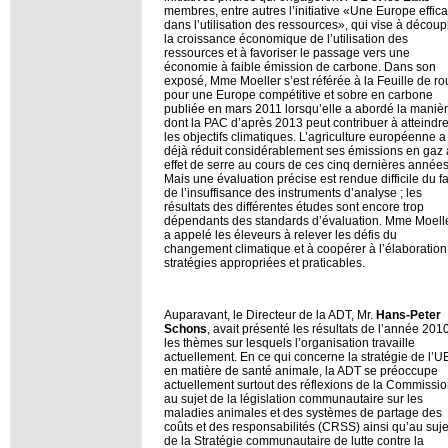
membres, entre autres l’initiative «Une Europe effic
dans l’utilisation des ressources», qui vise à découp
la croissance économique de l’utilisation des
ressources et à favoriser le passage vers une
économie à faible émission de carbone. Dans son
exposé, Mme Moeller s’est référée à la Feuille de ro
pour une Europe compétitive et sobre en carbone
publiée en mars 2011 lorsqu’elle a abordé la maniè
dont la PAC d’après 2013 peut contribuer à atteindr
les objectifs climatiques. L’agriculture européenne a
déjà réduit considérablement ses émissions en gaz 
effet de serre au cours de ces cinq dernières années
Mais une évaluation précise est rendue difficile du fa
de l’insuffisance des instruments d’analyse ; les
résultats des différentes études sont encore trop
dépendants des standards d’évaluation. Mme Moell
a appelé les éleveurs à relever les défis du
changement climatique et à coopérer à l’élaboration
stratégies appropriées et praticables.
Auparavant, le Directeur de la ADT, Mr.
Hans-Peter
Schons
, avait présenté les résultats de l’année 2010
les thèmes sur lesquels l’organisation travaille
actuellement. En ce qui concerne la stratégie de l’U
en matière de santé animale, la ADT se préoccupe
actuellement surtout des réflexions de la Commissi
au sujet de la législation communautaire sur les
maladies animales et des systèmes de partage des
coûts et des responsabilités (CRSS) ainsi qu’au suje
de la Stratégie communautaire de lutte contre la