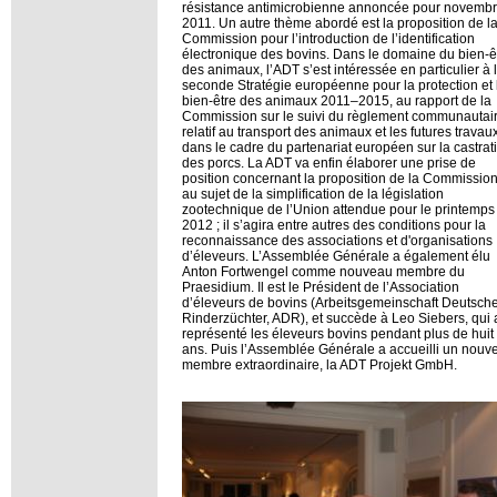
résistance antimicrobienne annoncée pour novemb
2011. Un autre thème abordé est la proposition de l
Commission pour l’introduction de l’identification
électronique des bovins. Dans le domaine du bien-ê
des animaux, l’ADT s’est intéressée en particulier à 
seconde Stratégie européenne pour la protection et 
bien-être des animaux 2011–2015, au rapport de la
Commission sur le suivi du règlement communautai
relatif au transport des animaux et les futures travau
dans le cadre du partenariat européen sur la castrat
des porcs. La ADT va enfin élaborer une prise de
position concernant la proposition de la Commissio
au sujet de la simplification de la législation
zootechnique de l’Union attendue pour le printemps
2012 ; il s’agira entre autres des conditions pour la
reconnaissance des associations et d'organisations
d’éleveurs. L’Assemblée Générale a également élu
Anton Fortwengel comme nouveau membre du
Praesidium. Il est le Président de l’Association
d’éleveurs de bovins (Arbeitsgemeinschaft Deutsch
Rinderzüchter, ADR), et succède à Leo Siebers, qui 
représenté les éleveurs bovins pendant plus de huit
ans. Puis l’Assemblée Générale a accueilli un nouv
membre extraordinaire, la ADT Projekt GmbH.